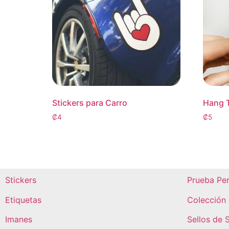
Stickers para Carro
Hang T
₡
4
₡
5
Stickers
Prueba Pe
Etiquetas
Colección 
Imanes
Sellos de 