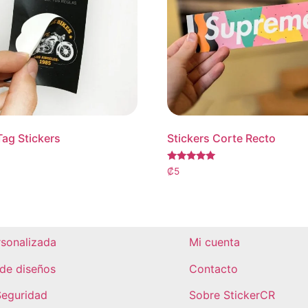
ag Stickers
Stickers Corte Recto
Valorado
₡
5
con
5.00
de 5
rsonalizada
Mi cuenta
de diseños
Contacto
Seguridad
Sobre StickerCR