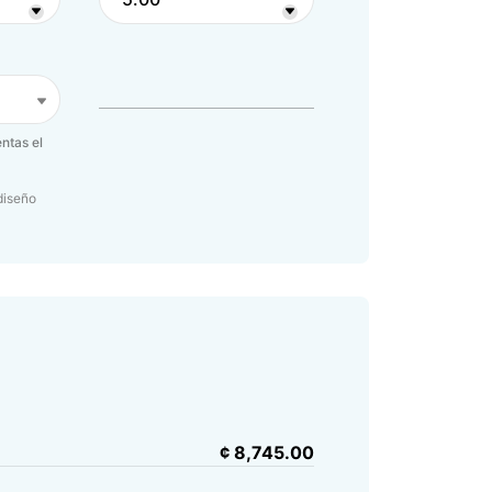
ntas el
diseño
¢ 8,745.00